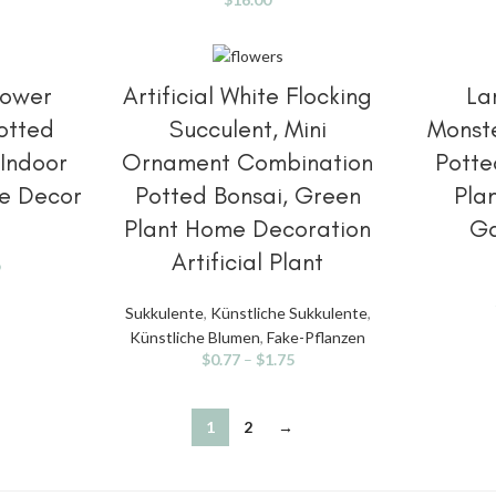
HLEN
OPTIONEN AUSWÄHLEN
OPT
flower
Artificial White Flocking
Lar
otted
Succulent, Mini
Monste
 Indoor
Ornament Combination
Potte
e Decor
Potted Bonsai, Green
Pla
Plant Home Decoration
Ga
Artificial Plant
9
Sukkulente
,
Künstliche Sukkulente
,
Künstliche Blumen
,
Fake-Pflanzen
$
0.77
–
$
1.75
1
2
→