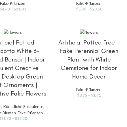
Fake-Pflanzen
Fake-Pflanzen
$
4.60
–
$
11.00
$
5.80
–
$
23.50
IONEN AUSWÄHLEN
OPTIONEN AUSWÄHLEN
ificial Potted
Artificial Potted Tree –
acotta White 3-
Fake Perennial Green
 Bonsai | Indoor
Plant with White
ulent Creative
Gemstone for Indoor
e Desktop Green
Home Decor
t Ornaments |
Fake-Pflanzen
ive Fake Flowers
$
0.75
–
$
1.71
e
,
Künstliche Sukkulente
,
he Blumen
,
Fake-Pflanzen
$
11.70
–
$
13.20