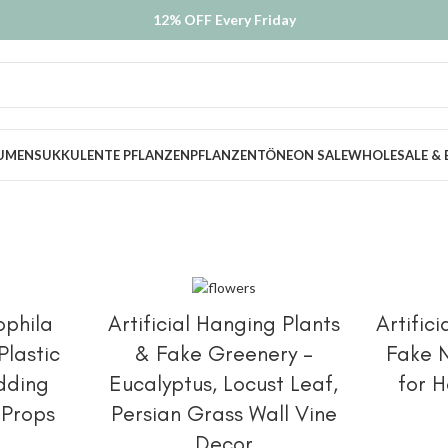
12% OFF Every Friday
LUMEN
SUKKULENTE PFLANZEN
PFLANZENTÖNE
ON SALE
WHOLESALE & 
HLEN
OPTIONEN AUSWÄHLEN
OPT
ophila
Artificial Hanging Plants
Artific
Plastic
& Fake Greenery –
Fake N
dding
Eucalyptus, Locust Leaf,
for 
 Props
Persian Grass Wall Vine
Decor