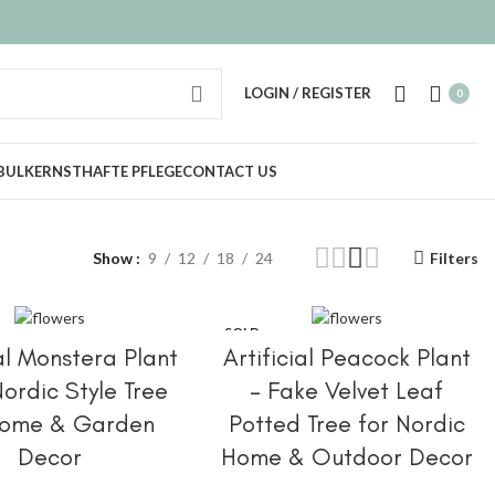
LOGIN / REGISTER
0
BULK
ERNSTHAFTE PFLEGE
CONTACT US
Show
9
12
18
24
Filters
SOLD
IONEN AUSWÄHLEN
OPTIONEN AUSWÄHLEN
OUT
ial Monstera Plant
Artificial Peacock Plant
ordic Style Tree
– Fake Velvet Leaf
Home & Garden
Potted Tree for Nordic
Decor
Home & Outdoor Decor