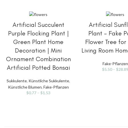
OPTIONEN AUSWÄHLEN
OPTIONEN AUSWÄ
Artificial Succulent
Artificial Sun
Purple Flocking Plant |
Plant – Fake P
Green Plant Home
Flower Tree for
Decoration | Mini
Living Room Hom
Ornament Combination
Fake-Pflanzen
Korean
Artificial Potted Bonsai
$
5.50
–
$
28.8
Japanese
Sukkulente
,
Künstliche Sukkulente
,
Russian
Künstliche Blumen
,
Fake-Pflanzen
Spanish
$
0.77
–
$
1.53
Portuguese
French
Dutch