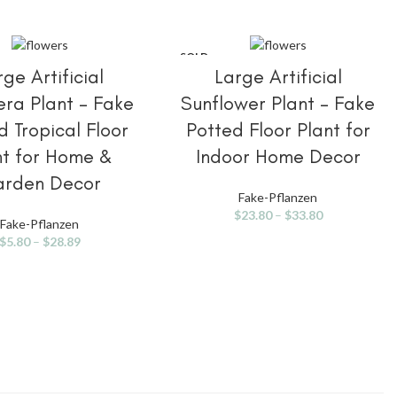
SOLD
IONEN AUSWÄHLEN
OPTIONEN AUSWÄHLEN
OUT
ge Artificial
Large Artificial
ra Plant – Fake
Sunflower Plant – Fake
d Tropical Floor
Potted Floor Plant for
nt for Home &
Indoor Home Decor
rden Decor
Fake-Pflanzen
$
23.80
–
$
33.80
Fake-Pflanzen
$
5.80
–
$
28.89