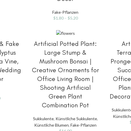
Fake-Pflanzen
$
1.80
–
$
5.20
HLEN
OPTIONEN AUSWÄHLEN
OPT
s & Fake
Artificial Potted Plant:
Art
lyptus
Large Stump &
Terr
a Vine,
Mushroom Bonsai |
Pronged
 Wedding
Creative Ornaments for
Succ
or
Office Living Room |
Offic
Shooting Artificial
Plan
Green Plant
Decorat
0
Combination Pot
Sukkulent
Künstlic
Sukkulente
,
Künstliche Sukkulente
,
Künstliche Blumen
,
Fake-Pflanzen
$
16.00