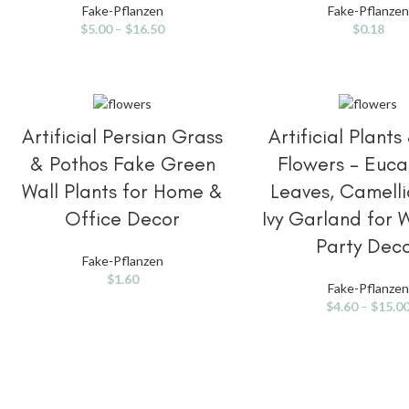
Fake-Pflanzen
Fake-Pflanzen
$
5.00
–
$
16.50
$
0.18
OPTIONEN AUSWÄHLEN
OPTIONEN AUSWÄ
Artificial Persian Grass
Artificial Plant
& Pothos Fake Green
Flowers – Euca
Wall Plants for Home &
Leaves, Camelli
Office Decor
Ivy Garland for
Party Dec
Fake-Pflanzen
$
1.60
Fake-Pflanzen
$
4.60
–
$
15.0