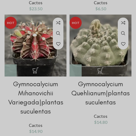
Cactos
Cactos
$
23.50
$
6.50
HOT
HOT
Gymnocalycium
Gymnocalycium
Mihanovichii
Quehlianum|plantas
Variegada|plantas
suculentas
suculentas
Cactos
$
14.80
Cactos
$
14.90