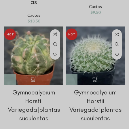
as
Cactos
$
9.50
Cactos
$
13.50
HOT
HOT
Gymnocalycium
Gymnocalycium
Horstii
Horstii
Variegada|plantas
Variegada|plantas
suculentas
suculentas