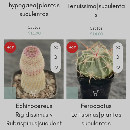
hypogaea|plantas
Tenuissima|suculenta
suculentas
s
Cactos
Cactos
$
11.90
$
14.00
HOT
HOT
Echinocereus
Ferocactus
Rigidissimus v
Latispinus|plantas
Rubrispinus|suculent
suculentas