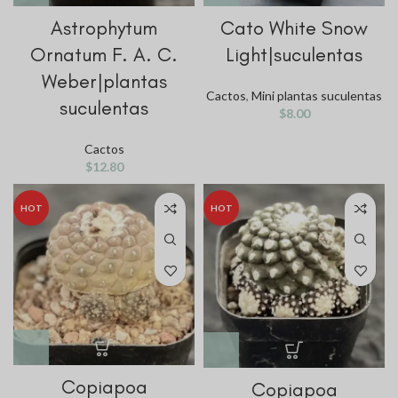
Astrophytum
Cato White Snow
Ornatum F. A. C.
Light|suculentas
Weber|plantas
Cactos
,
Mini plantas suculentas
suculentas
$
8.00
Cactos
$
12.80
HOT
HOT
Copiapoa
Copiapoa