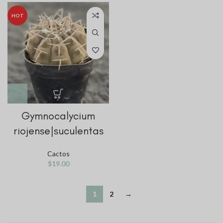
HOT
Gymnocalycium
riojense|suculentas
Cactos
$
19.00
KO
JA
1
2
→
RU
ES