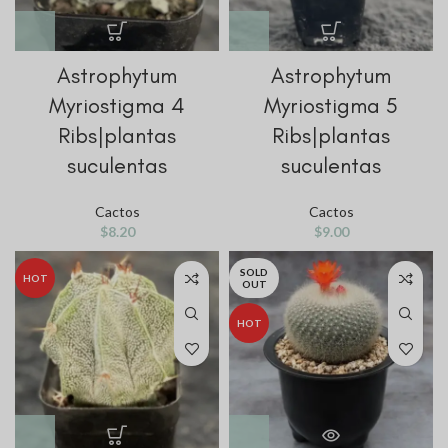
Astrophytum
Astrophytum
Myriostigma 4
Myriostigma 5
Ribs|plantas
Ribs|plantas
suculentas
suculentas
Cactos
Cactos
$
8.20
$
9.00
SOLD
HOT
OUT
HOT