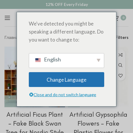
12% OFF Every Friday
0
We've detected you might be
speaking a different language. Do
Главная
Искусственные растения
Filters
you want to change to:
English
Change Language
Close and do not switch language
Artificial Ficus Plant
Artificial Gypsophila
– Fake Black Swan
Flowers – Fake
Tree for Nordic Style
Plastic Flower for