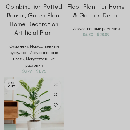
Combination Potted
Floor Plant for Home
Bonsai, Green Plant
& Garden Decor
Home Decoration
Искусственные растения
Artificial Plant
$
5.80
–
$
28.89
Суккулент
,
Искусственный
суккулент
,
Искусственные
цветы
,
Искусственные
растения
$
0.77
–
$
1.75
SOLD
OUT