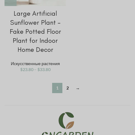
Large Artificial
Sunflower Plant –
Fake Potted Floor
Plant for Indoor
Home Decor
Искусственные растения
$
23.80
–
$
33.80
KO
JA
1
2
→
ES
PT
FR
DE
NL