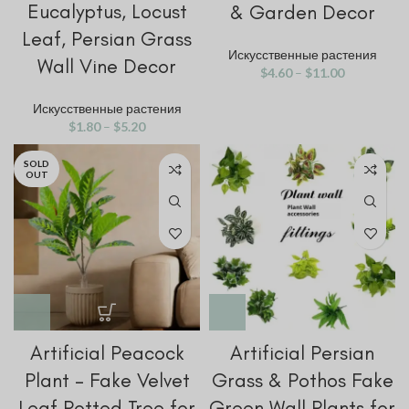
Eucalyptus, Locust
& Garden Decor
Leaf, Persian Grass
Искусственные растения
Wall Vine Decor
$
4.60
–
$
11.00
Искусственные растения
$
1.80
–
$
5.20
SOLD
OUT
Artificial Peacock
Artificial Persian
Plant – Fake Velvet
Grass & Pothos Fake
Leaf Potted Tree for
Green Wall Plants for